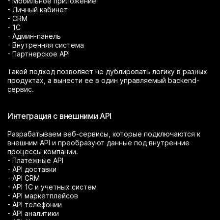
- Мобильное приложение
- Личный кабинет
- CRM
- 1С
- Админ-панель
- Внутренняя система
- Партнерское API
Такой подход позволяет не дублировать логику в разных
продуктах, а вынести ее в один управляемый backend-
сервис.
Интеграция с внешними API
Разрабатываем веб-сервисы, которые подключаются к
внешним API и преобразуют данные под внутренние
процессы компании.
- Платежные API
- API доставки
- API CRM
- API 1С и учетных систем
- API маркетплейсов
- API телефонии
- API аналитики