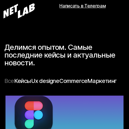
Написать в Телеграм
Делимся опытом. Самые
последние кейсы и актуальные
новости.
Все
Кейсы
Ux design
eCommerce
Маркетинг