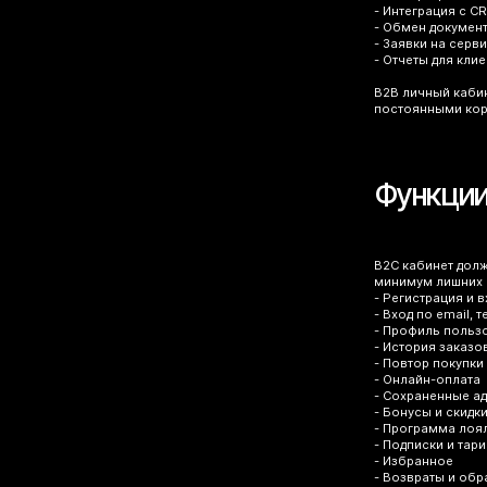
- Интеграция с C
- Обмен докумен
- Заявки на серв
- Отчеты для кли
B2B личный кабин
постоянными кор
Функции
B2C кабинет долж
минимум лишних 
- Регистрация и в
- Вход по email,
- Профиль польз
- История заказо
- Повтор покупки
- Онлайн-оплата
- Сохраненные а
- Бонусы и скидк
- Программа лоя
- Подписки и тар
- Избранное
- Возвраты и об