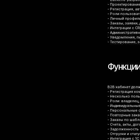
- Проектировани
- Регистрация, а
- Роли пользоват
- Личный профил
- Заказы, заявки,
- Интеграции с CR
- Административ
- Уведомления, п
- Тестирование, 
Функции
B2B кабинет дол
- Регистрация ко
- Несколько пол
- Роли: владелец
- Индивидуальны
- Персональные с
- Повторные зак
- Заказы по шаб
- Счета, акты, до
- Задолженность 
- Отгрузки и стат
- Интеграция с 1С