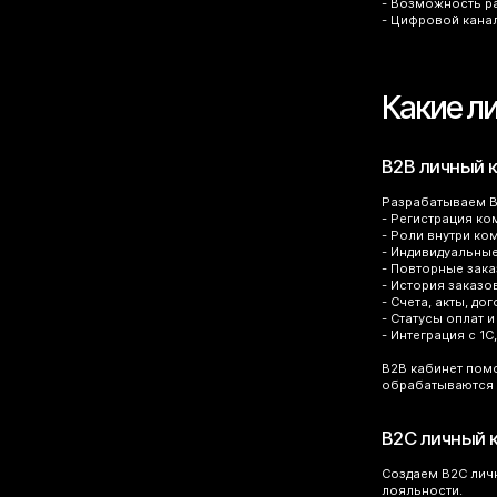
- Возможность ра
- Цифровой кана
Какие л
B2B личный 
Разрабатываем B2
- Регистрация ко
- Роли внутри ко
- Индивидуальные
- Повторные зак
- История заказо
- Счета, акты, до
- Статусы оплат и
- Интеграция с 1С
B2B кабинет помо
обрабатываются 
B2C личный 
Создаем B2C личн
лояльности.