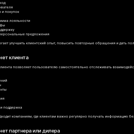
ход
ователя
в и покупок
рамма лояльности
ифы
оддержку
 персональные предложения
гает улучшить клиентский опыт, повысить повторные обращения и дать пол
нет клиента
лиента позволяет пользователю самостоятельно отслеживать взаимодействи
ений
ы
енты
ния
 и поддержка
дходит компаниям, где клиентам важно регулярно получать информацию без
нет партнера или дилера