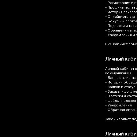
- Регистрация и в
- Профиль польз
- История заказо
- Онлайн-оплата
- Бонусы и прог
- Подписки и тар
- Обращения в п
- Уведомления и
B2C кабинет помо
Личный каби
Личный кабинет к
коммуникаций.
- Данные клиента
- История обращ
- Заявки и статус
- Заказы и докум
- Платежи и счета
- Файлы и вложе
- Уведомления
- Обратная связь
Такой кабинет по
Личный каби