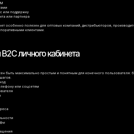
RM
тами
ис или поддержку
ента или партнера
ет особенно полезен для оптовых компаний, дистрибьюторов, производит
поративными клиентами.
 B2C личного кабинета
ен быть максимально простым и понятным для конечного пользователя: бы
шагов.
ход
 телефону или соцсетям
ователя
в
дреса
и
льности
ифы
ращения