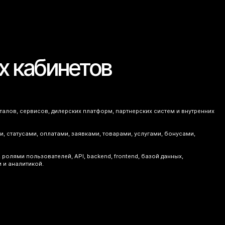
х кабинетов
талов, сервисов, дилерских платформ, партнерских систем и внутренних
 статусами, оплатами, заявками, товарами, услугами, бонусами,
олями пользователей, API, backend, frontend, базой данных,
 и аналитикой.