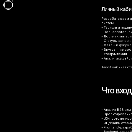
Личный каби
Разрабатываем л
систем.
- Тарифы и подпи
- Пользовательс
- Доступ к матер
- Статусы заявок
- Файлы и докуме
- Внутренние со
- Уведомления
- Аналитика дейс
Такой кабинет ст
Что вход
- Анализ B2B или
- Проектирование
- UX-прототипир
- UI-дизайн стран
- Frontend-разра
- Backend-разраб