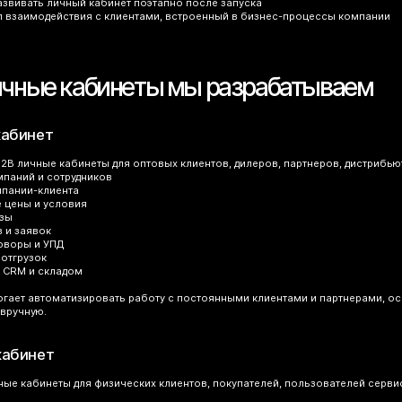
звивать личный кабинет поэтапно после запуска
л взаимодействия с клиентами, встроенный в бизнес-процессы компании
ичные кабинеты мы разрабатываем
кабинет
B личные кабинеты для оптовых клиентов, дилеров, партнеров, дистрибью
мпаний и сотрудников
мпании-клиента
 цены и условия
азы
в и заявок
говоры и УПД
 отгрузок
, CRM и складом
гает автоматизировать работу с постоянными клиентами и партнерами, о
вручную.
кабинет
ые кабинеты для физических клиентов, покупателей, пользователей сервис