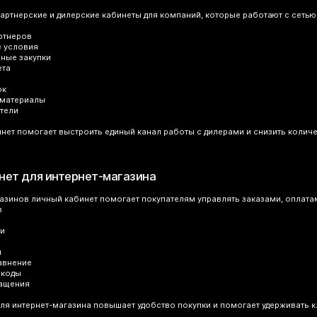
ртнерские и дилерские кабинеты для компаний, которые работают с сетью
ртнеров
е условия
рные закупки
ета
ок
 материалы
атели
нет помогает выстроить единый канал работы с дилерами и снизить колич
нет для интернет-магазина
азинов личный кабинет помогает покупателям управлять заказами, оплата
в
ки
и
авнение
окоды
ращения
ля интернет-магазина повышает удобство покупки и помогает удерживать к