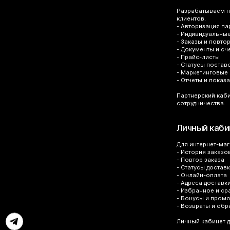
Разрабатываем па
клиентов.
- Авторизация па
- Индивидуальны
- Заказы и повто
- Документы и сч
- Прайс-листы
- Статусы постав
- Маркетинговые
- Отчеты и показ
Партнерский каби
сотрудничества.
Личный каби
Для интернет-маг
- История заказо
- Повтор заказа
- Статусы достав
- Онлайн-оплата
- Адреса доставк
- Избранное и ср
- Бонусы и пром
- Возвраты и об
Личный кабинет д