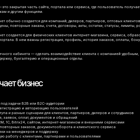
 это закрытая часть сайта, портала или сервиса, где пользователь получа
кам и другим функциям.
ет обычно создается для компаний, дилеров, партнеров, оптовых клиенто
ены, повторные заказы, счета, договоры, акты, остатки, статусы, лимиты, р
ет создается для физических клиентов интернет-магазина, сервиса, обра
портала. В нем важны регистрация, профиль, история заказов, оплаты, бо
ичного кабинета — сделать взаимодействие клиента с компанией удобным, 
ержку, бухгалтерию и операционные отделы.
чает бизнес
 под задачи B2B или B2C-аудитории
регистрацию и авторизацию пользователей
ступа и разные сценарии для клиентов, партнеров, дилеров и сотрудников
в, заявок, оплат, документов и обращений
RM, 1С, Bitrix24, сайтом, интернет-магазином и внешними сервисами
повторных заказов, документооборота и клиентского сервиса
зки на менеджеров и поддержку
ую работу с клиентами, партнерами и пользователями