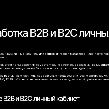
аботка B2B и B2C личны
B и B2C личные кабинеты для сайтов, интернет-магазинов, клиентских пор
тов.
омогает пользователям самостоятельно работать с заказами, документами,
ерсональными данными без постоянного участия менеджеров.
тывает личные кабинеты под реальные процессы бизнеса: с авторизацией, р
RM, 1С, Bitrix24, интернет-магазином, платежами, доставкой, уведомлениями
е B2B и B2C личный кабинет