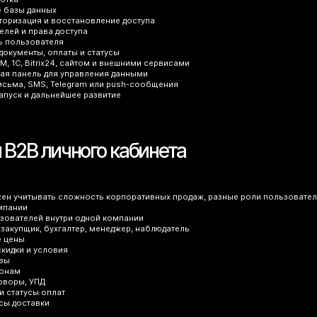
е базы данных
вторизация и восстановление доступа
елей и права доступа
ь пользователя
 документы, оплаты и статусы
M, 1С, Bitrix24, сайтом и внешними сервисами
ная панель для управления данными
исьма, SMS, Telegram или push-сообщения
запуск и дальнейшее развитие
 B2B личного кабинета
жен учитывать сложность корпоративных продаж, разные роли пользовател
мпании
ьзователей внутри одной компании
, закупщик, бухгалтер, менеджер, наблюдатель
е цены
кидки и условия
азы
лонам
говоры, УПД
и статусы оплат
усы доставки