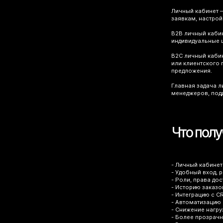
Личный кабинет —
заявкам, настрой
B2B личный кабин
индивидуальные ц
B2C личный кабин
или клиентского 
предложения.
Главная задача л
менеджеров, подд
Что полу
- Личный кабинет
- Удобный вход, 
- Роли, права до
- Историю заказо
- Интеграцию с C
- Автоматизацию 
- Снижение нагру
- Более прозрачн