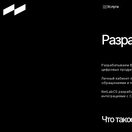
Услуги
Главная
Портфолио
О нас
Разр
Услуги
Блог
Контакты
Разрабатываем B2
цифровых продук
Личный кабинет п
обращениями и п
NetLabCS разраба
интеграциями с C
Что тако