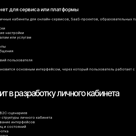
нет для сервиса или платформы
ичные кабинеты для онлайн-сервисов, SaaS-проектов, образовательных пл
ски
кие настройки
иалам или услугам
нты
общения
твий пользователя
ановится основным интерфейсом, через который пользователь работает с 
ит в разработку личного кабинета
 B2C-сценариев
 структуры личного кабинета
ование интерфейсов
иц и состояний
ботка
отка