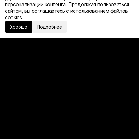
персонализации контента. Продолжая пользоваться
сайтом, вы соглашаетесь с использованием файлов
cookies.
Хорошо
Подробнее
Услуги
Обсудить проект
Наверх
Страницы
Главная
Портфолио
О нас
Услуги
Блог
Контакты
Экспертиза
E-commerce
Строительство
Медицина
Стартапы
Контакты
г Москва, Берсеневская наб.,